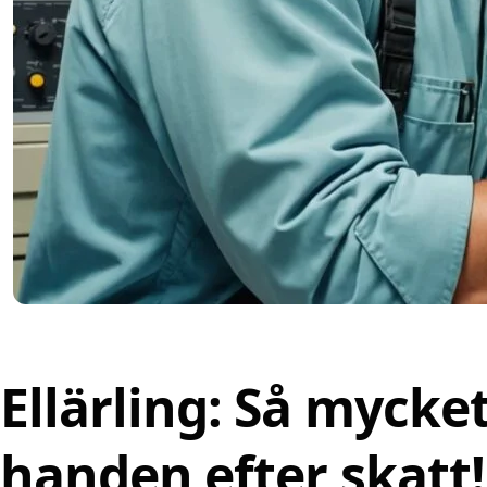
Ellärling: Så mycket
handen efter skatt!