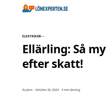
Hoppa till innehåll
ELEKTRIKER
KATEGORI
Ellärling: Så m
efter skatt!
Publicerad
Av:
Jens
oktober 26, 2024
5 min läsning