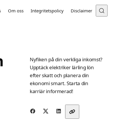
s
Om oss
Integritetspolicy
Disclaimer
n
Nyfiken på din verkliga inkomst?
Upptäck elektriker lärling lön
efter skatt och planera din
ekonomi smart. Starta din
karriär informerad!
Dela med vänner