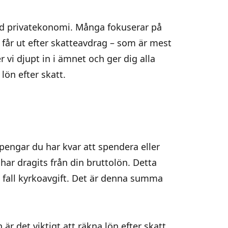
und privatekonomi. Många fokuserar på
 får ut efter skatteavdrag – som är mest
 vi djupt in i ämnet och ger dig alla
lön efter skatt.
pengar du har kvar att spendera eller
 har dragits från din bruttolön. Detta
 fall kyrkoavgift. Det är denna summa
 är det viktigt att
räkna lön efter skatt