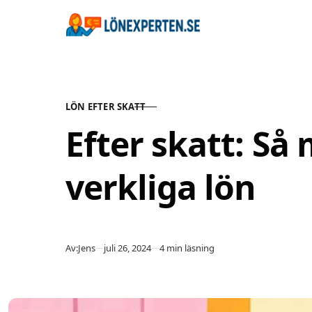
Hoppa till innehåll
LÖN EFTER SKATT
KATEGORI
Efter skatt: Så 
verkliga lön
Publicerad
Av:
Jens
juli 26, 2024
4 min läsning