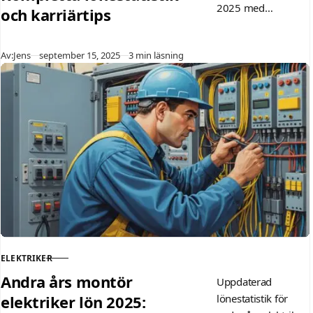
2025 med
och karriärtips
genomsnitt på 34
800 kr/mån. Jämför
Publicerad
Av:
Jens
september 15, 2025
3 min läsning
specialiseringar,
utbildningsvägar
och lönetrender för
att maximera din
karriär i
elbranschen.
ELEKTRIKER
KATEGORI
Andra års montör
Uppdaterad
elektriker lön 2025:
lönestatistik för