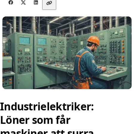
Dela med vänner
Industrielektriker:
Löner som får
maskiner att surra