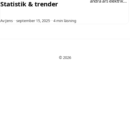
andra års elektriker
Statistik & trender
2025: genomsnitt,
regionala skillnader
Publicerad
Av:
Jens
september 15, 2025
4 min läsning
och karriärtips för
att maximera din
lönepotential i en
bransch med
ökande efterfrågan.
© 2026