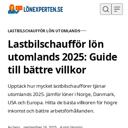
Hoppa till innehåll
LASTBILSCHAUFFÖR LÖN UTOMLANDS
KATEGORI
Lastbilschaufför lön
utomlands 2025: Guide
till bättre villkor
Upptäck hur mycket lastbilschaufförer tjänar
utomlands 2025. Jämför löner i Norge, Danmark,
USA och Europa. Hitta de bästa villkoren för högre
inkomst och bättre arbetsförhållanden.
Publicerad
Av:
Jens
september 16, 2025
4 min läsning