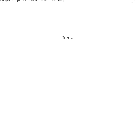
förmåner
Medianlöner och
lönespridning
Regionala
variationer
Erfarenhetens
© 2026
påverkan
Förmåner…