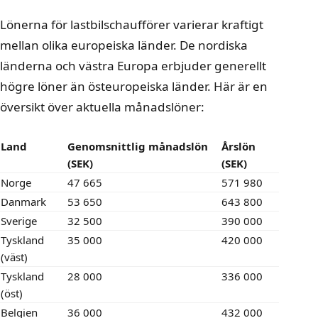
Lönerna för lastbilschaufförer varierar kraftigt
mellan olika europeiska länder. De nordiska
länderna och västra Europa erbjuder generellt
högre löner än östeuropeiska länder. Här är en
översikt över aktuella månadslöner:
Land
Genomsnittlig månadslön
Årslön
(SEK)
(SEK)
Norge
47 665
571 980
Danmark
53 650
643 800
Sverige
32 500
390 000
Tyskland
35 000
420 000
(väst)
Tyskland
28 000
336 000
(öst)
Belgien
36 000
432 000