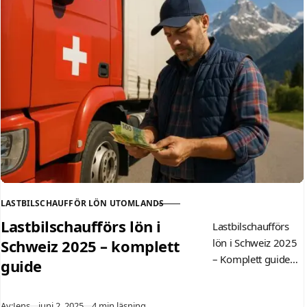
Tyskland
Genomsnittliga
löner och regionala
skillnader…
LASTBILSCHAUFFÖR LÖN UTOMLANDS
KATEGORI
Lastbilschaufförs lön i
Lastbilschaufförs
Schweiz 2025 – komplett
lön i Schweiz 2025
– Komplett guide
guide
Innehållsförtecknin
g Lönestatistik och
Publicerad
Av:
Jens
juni 2, 2025
4 min läsning