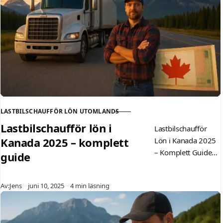
LASTBILSCHAUFFÖR LÖN UTOMLANDS
KATEGORI
Lastbilschaufför lön i
Lastbilschaufför
Kanada 2025 – komplett
Lön i Kanada 2025
– Komplett Guide
guide
till Löner och Villkor
Drömmer du om
Publicerad
Av:
Jens
juni 10, 2025
4 min läsning
att köra lastbil i
Kanada?…