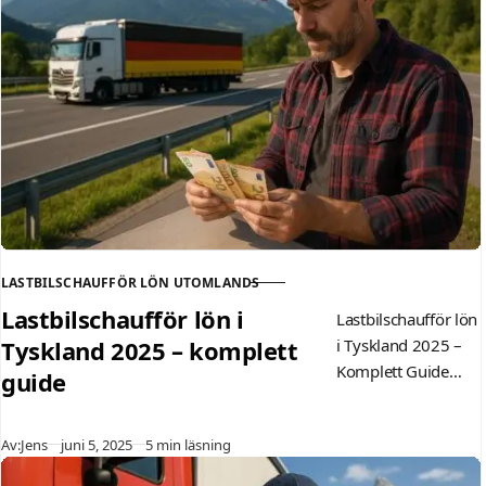
LASTBILSCHAUFFÖR LÖN UTOMLANDS
KATEGORI
Lastbilschaufför lön i
Lastbilschaufför lön
Tyskland 2025 – komplett
i Tyskland 2025 –
Komplett Guide
guide
Innehållsförtecknin
g Introduktion
Publicerad
Av:
Jens
juni 5, 2025
5 min läsning
Lönenivåer för
lastbilschaufförer i