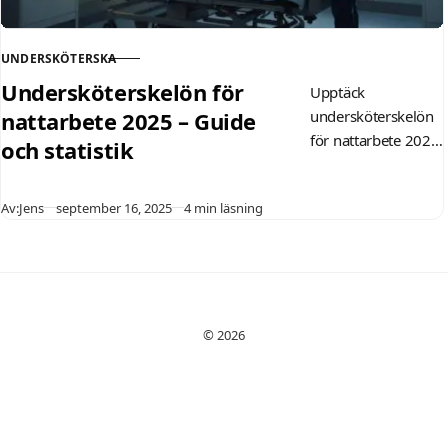
UNDERSKÖTERSKA
KATEGORI
Undersköterskelön för
Upptäck
nattarbete 2025 – Guide
undersköterskelön
för nattarbete 2025:
och statistik
statistik, OB-tillägg
och tips för att
Publicerad
Av:
Jens
september 16, 2025
4 min läsning
maximera din
inkomst och
balansera hälsan.
Perfekt guide för
vårdpersonal som
överväger nattskift.
© 2026