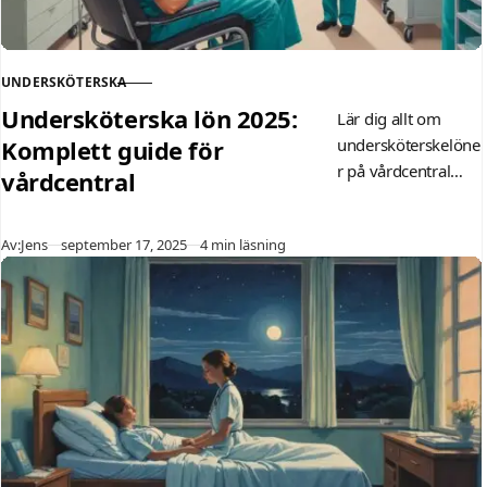
UNDERSKÖTERSKA
KATEGORI
Undersköterska lön 2025:
Lär dig allt om
Komplett guide för
undersköterskelöne
r på vårdcentral
vårdcentral
2025 – från
ingångslön till
Publicerad
Av:
Jens
september 17, 2025
4 min läsning
regionala skillnader.
Se aktuell statistik
och tips för bättre
lön i vår kompletta
guide.