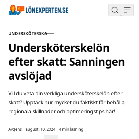
Hoppa till innehåll
UNDERSKÖTERSKA
KATEGORI
Undersköterskelön
efter skatt: Sanningen
avslöjad
Vill du veta din verkliga undersköterskelön efter
skatt? Upptäck hur mycket du faktiskt får behålla,
regionala skillnader och optimeringstips här!
Publicerad
Av:
Jens
augusti 10, 2024
4 min läsning