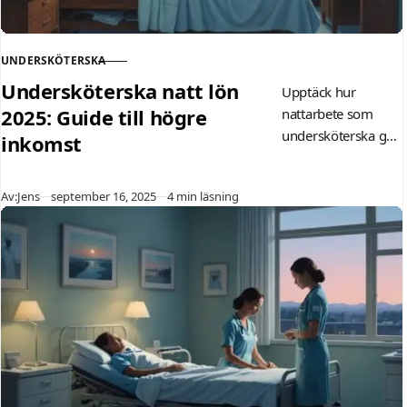
UNDERSKÖTERSKA
KATEGORI
Undersköterska natt lön
Upptäck hur
2025: Guide till högre
nattarbete som
undersköterska ger
inkomst
högre lön 2025.
Aktuell statistik,
Publicerad
Av:
Jens
september 16, 2025
4 min läsning
OB-tillägg och
konkreta tips för att
maximera din
inkomst i vår
kompletta guide.