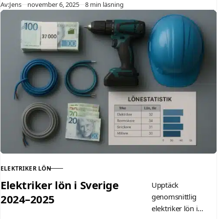
kr/månad. Få
Publicerad
Av:
Jens
november 6, 2025
8 min läsning
insikter om
löneutveckling
baserat på
erfarenhet, region,
sektor och tips för
att maximera din
inkomst som
elektriker.
ELEKTRIKER LÖN
KATEGORI
Elektriker lön i Sverige
Upptäck
2024–2025
genomsnittlig
elektriker lön i