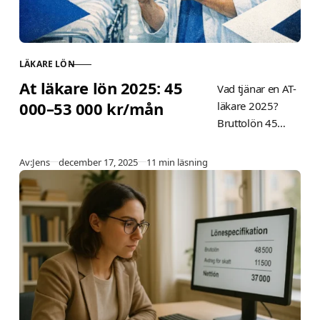
LÄKARE LÖN
KATEGORI
At läkare lön 2025: 45
Vad tjänar en AT-
000–53 000 kr/mån
läkare 2025?
Bruttolön 45
000–53 000
kr/mån, netto 32
Publicerad
Av:
Jens
december 17, 2025
11 min läsning
000–38 000 kr.
Se jourersättning,
skatt, regionala
skillnader och
tips för att
maximera lönen i
Stockholm och
övriga Sverige.