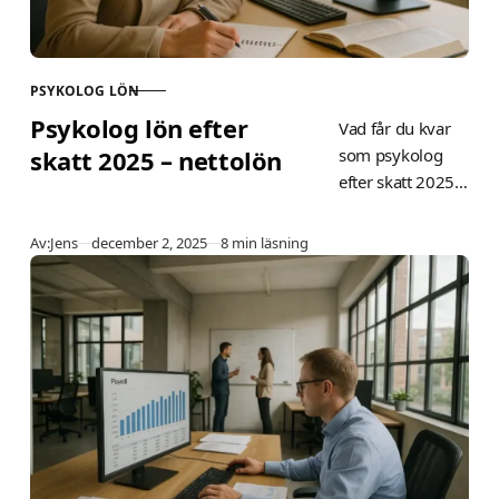
PSYKOLOG LÖN
KATEGORI
Psykolog lön efter
Vad får du kvar
skatt 2025 – nettolön
som psykolog
efter skatt 2025?
Se nettolön från
26 700 kr
Publicerad
Av:
Jens
december 2, 2025
8 min läsning
(ingång) till 43
300 kr
(specialist).
Beräkna din egen
med exempel,
tabell och
skattesatser per
kommun.