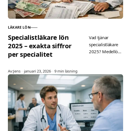
LÄKARE LÖN
KATEGORI
Specialistläkare lön
Vad tjänar
2025 – exakta siffror
specialistläkare
2025? Medellön
per specialitet
93 600–98 500
kr/mån enligt
Publicerad
Av:
Jens
januari 23, 2026
9 min läsning
SCB och Staffi. Se
lön per specialitet
som kirurgi
(105–140k),
nettolön,
regioner och tips
för högre
inkomst. Jämför
med Norge.