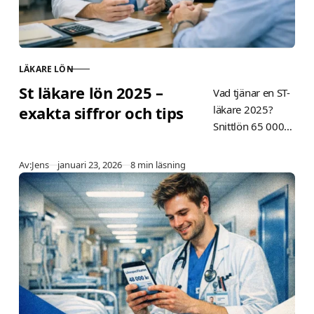
LÄKARE LÖN
KATEGORI
St läkare lön 2025 –
Vad tjänar en ST-
exakta siffror och tips
läkare 2025?
Snittlön 65 000–
95 000 kr/mån
beroende på
Publicerad
Av:
Jens
januari 23, 2026
8 min läsning
specialitet, region
och erfarenhet.
Jämför radiologi,
allmänmedicin,
Stockholm vs
övriga Sverige.
Förhandla högre
lön med våra
tips.