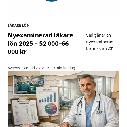
förhandling!
LÄKARE LÖN
KATEGORI
Nyexaminerad läkare
Vad tjänar en
lön 2025 – 52 000–66
nyexaminerad
läkare som AT-
000 kr
läkare 2025? Få
exakta lönesiffror
Publicerad
Av:
Jens
januari 23, 2026
9 min läsning
(52 950–65 900
kr/mån),
karriärsteg till
specialist (93 600
kr), regioner som
betalar mest och
förhandlingstips
för högre lön.