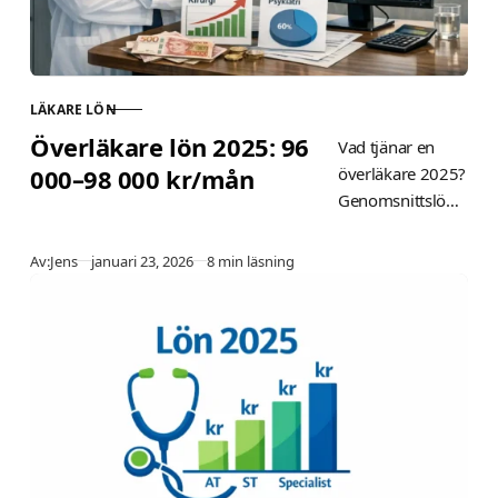
LÄKARE LÖN
KATEGORI
Överläkare lön 2025: 96
Vad tjänar en
000–98 000 kr/mån
överläkare 2025?
Genomsnittslön
96 000–98 000
kr/mån enligt
Publicerad
Av:
Jens
januari 23, 2026
8 min läsning
SCB. Se löner per
specialitet
(kirurgi 105–
115k, psykiatri
95–105k), region
(Stockholm
105k+), nettolön
efter skatt och
prognos. Tips för