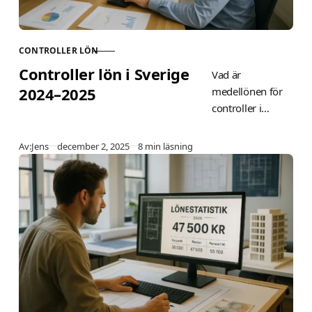
CONTROLLER LÖN
KATEGORI
Controller lön i Sverige
Vad är
2024–2025
medellönen för
controller i
Sverige? Se
Unionens spann
Publicerad
Av:
Jens
december 2, 2025
8 min läsning
41 300–72 600
kr/mån, business
controller 58 500
kr, financial 61
200–66 500 kr.
Jämför
junior/senior,
kommun/privat
och faktorer som
påverkar.