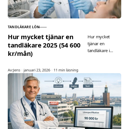
TANDLÄKARE LÖN
KATEGORI
Hur mycket tjänar en
Hur mycket
tandläkare 2025 (54 600
tjänar en
tandläkare i
kr/mån)
Sverige 2025?
Genomsnitt 54
Publicerad
Av:
Jens
januari 23, 2026
11 min läsning
600 kr/mån
enligt SCB. Nyex
35–43 000 kr,
efter skatt ~39
000 kr. Jämför
privat/offentlig,
regioner och tips
för högre lön.