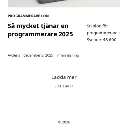
PROGRAMMERARE LÖN
KATEGORI
Så mycket tjänar en
Snittlön för
programmerare 2025
programmerare i
Sverige: 48 600–
54 900 kr/mån.
Exakta siffror för
Publicerad
Av:
Jens
december 2, 2025
7 min läsning
junior, senior, AI,
PLC, Python från
SCB och
Ladda mer
Unionen. Jämför
Sida
1
av
11
Stockholm,
nettolön efter
skatt och trender
2025.
© 2026