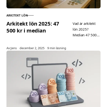
ARKITEKT LÖN
KATEGORI
Arkitekt lön 2025: 47
Vad är arkitekt
500 kr i median
lön 2025?
Median 47 500
kr/månad i
Sverige. Se
Publicerad
Av:
Jens
december 2, 2025
9 min läsning
statistik för
nyexaminerad,
IT-arkitekt,
regionala
skillnader, skatt
och
förhandlingstips
från Sveriges
Arkitekter.