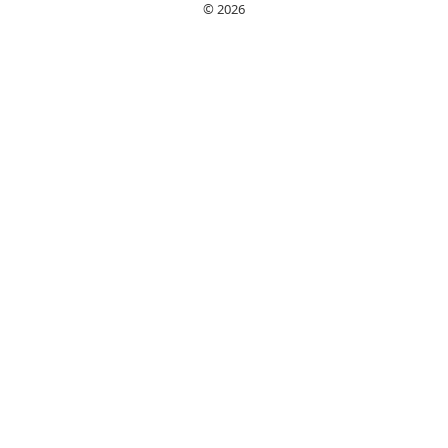
© 2026
nyexaminerade,
löneökningar och
netto efter skatt.
Baserat på SCB och
HÖK-avtalet.