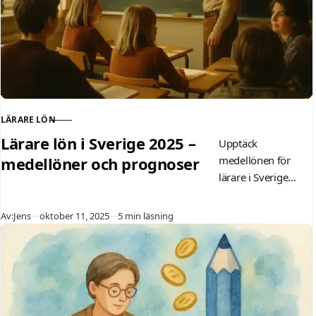
tips för högre
inkomst.
LÄRARE LÖN
KATEGORI
Lärare lön i Sverige 2025 –
Upptäck
medellöner och prognoser
medellönen för
lärare i Sverige
2025:
grundskollärare 41
Publicerad
Av:
Jens
oktober 11, 2025
5 min läsning
500 kr/mån,
gymnasielärare 43
000 kr. Få info om
ingångslön för
nyexaminerade,
regionala skillnader,