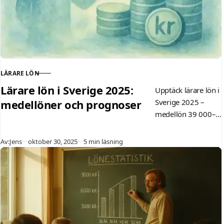
LÄRARE LÖN
KATEGORI
Lärare lön i Sverige 2025:
Upptäck lärare lön i
medellöner och prognoser
Sverige 2025 –
medellön 39 000–
41 500 kr/månad
beroende på
Publicerad
Av:
Jens
oktober 30, 2025
5 min läsning
skolform,
erfarenhet och
region. Få
prognoser från
HÖK och SCB,
ingångslöner för
nyexaminerade och