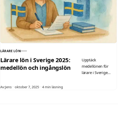
HÖK-avtalet och
tips för
förhandlingar.
Baserat på SCB-
data.
LÄRARE LÖN
KATEGORI
Lärare lön i Sverige 2025:
Upptäck
medellön och ingångslön
medellönen för
lärare i Sverige
2025: 39 000–41
500 kr/månad
Publicerad
Av:
Jens
oktober 7, 2025
4 min läsning
beroende på
skolform,
erfarenhet och
region. Få tips om
ingångslön för