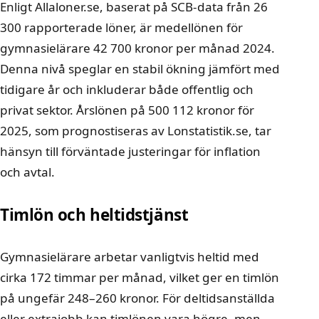
Enligt Allaloner.se, baserat på SCB-data från 26
300 rapporterade löner, är medellönen för
gymnasielärare 42 700 kronor per månad 2024.
Denna nivå speglar en stabil ökning jämfört med
tidigare år och inkluderar både offentlig och
privat sektor. Årslönen på 500 112 kronor för
2025, som prognostiseras av Lonstatistik.se, tar
hänsyn till förväntade justeringar för inflation
och avtal.
Timlön och heltidstjänst
Gymnasielärare arbetar vanligtvis heltid med
cirka 172 timmar per månad, vilket ger en timlön
på ungefär 248–260 kronor. För deltidsanställda
eller extrajobb kan timlönen vara högre, men