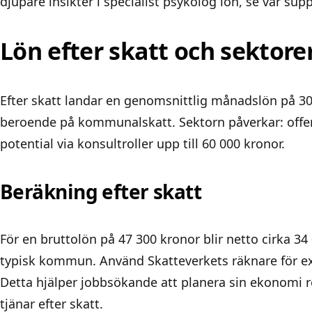
djupare insikter i
specialist psykolog lön
, se vår supp
Lön efter skatt och sektore
Efter skatt landar en genomsnittlig månadslön på 30
beroende på kommunalskatt. Sektorn påverkar: offentl
potential via konsultroller upp till 60 000 kronor.
Beräkning efter skatt
För en bruttolön på 47 300 kronor blir netto cirka 34
typisk kommun. Använd Skatteverkets räknare för ex
Detta hjälper jobbsökande att planera sin ekonomi r
tjänar efter skatt.