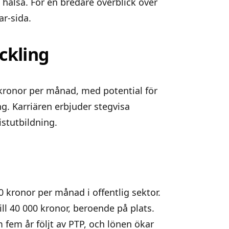
 hälsa. För en bredare överblick över
ar-sida.
ckling
 kronor per månad, med potential för
g. Karriären erbjuder stegvisa
istutbildning.
kronor per månad i offentlig sektor.
ll 40 000 kronor, beroende på plats.
fem år följt av PTP, och lönen ökar