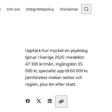
s
Om oss
Integritetspolicy
Disclaimer
Upptäck hur mycket en psykolog
tjänar i Sverige 2025: medellön
47 300 kr/mån, ingångslön 35
000 kr, specialist upp till 60 000 kr.
Jämförelser mellan sektor och
region, plus lön efter skatt.
Dela med vänner