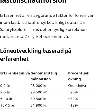
Erfarenhet är en avgörande faktor för lönenivån
inom lastbilschaufförsyrket. Enligt data från
SalaryExplorer
finns det en tydlig korrelation
mellan antal år i yrket och lönenivå.
Löneutveckling baserad på
erfarenhet
Erfarenhetsnivå
Genomsnittlig
Procentuell
månadslön
ökning
0-2 år
28 000 kr
Grundnivå
2-5 år
29 500 kr
+26%
5-10 år
30 800 kr
+32%
10-15 år
31 900 kr
+18%