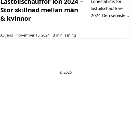
Lastbilschaufför lön 2024 –
Lönestatistik för
Stor skillnad mellan män
lastbilschaufförer
2024 Den senaste
& kvinnor
statistiken visar
betydande
Publicerad
Av:
Jens
november 15, 2024
3 min läsning
löneskillnader inom
lastbilschaufförsyrk
et i Sverige. Enligt
Yrkeskollen ligger
den genomsnittliga
månadslönen…
© 2026