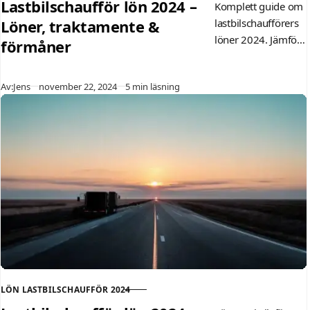
Lastbilschaufför lön 2024 –
Komplett guide om
Löner, traktamente &
lastbilschaufförers
löner 2024. Jämför
förmåner
genomsnittslöner,
tilläggsersättningar
Publicerad
Av:
Jens
november 22, 2024
5 min läsning
och regionala
skillnader i Sverige.
LÖN LASTBILSCHAUFFÖR 2024
KATEGORI