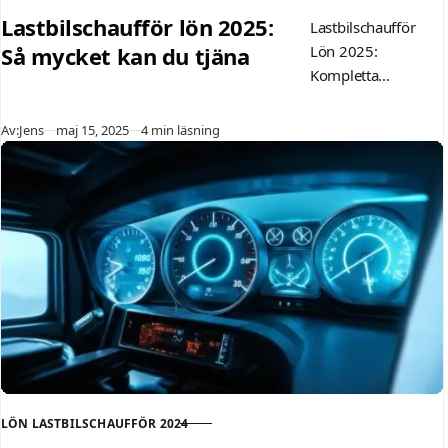
KATEGORI
Lastbilschaufför lön 2025:
Lastbilschaufför
Så mycket kan du tjäna
Lön 2025:
Kompletta
Lönebilden
Funderar du på en
Publicerad
Av:
Jens
maj 15, 2025
4 min läsning
karriär som
lastbilschaufför
eller är du redan
inom yrket och
undrar…
LÖN LASTBILSCHAUFFÖR 2024
KATEGORI