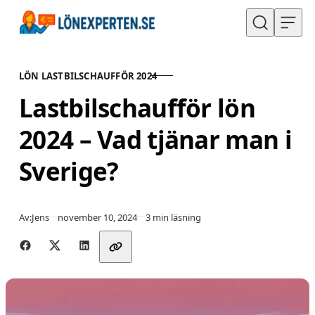
Hoppa till innehåll
LÖN LASTBILSCHAUFFÖR 2024
KATEGORI
Lastbilschaufför lön
2024 – Vad tjänar man i
Sverige?
Publicerad
Av:
Jens
november 10, 2024
3 min läsning
Dela med vänner