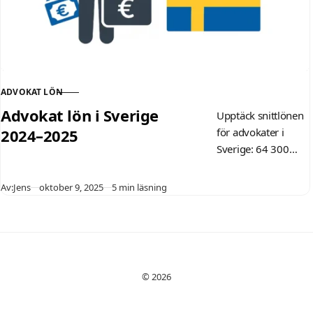
ADVOKAT LÖN
KATEGORI
Advokat lön i Sverige
Upptäck snittlönen
2024–2025
för advokater i
Sverige: 64 300
kr/månad 2024,
upp till 67 600 kr
Publicerad
Av:
Jens
oktober 9, 2025
5 min läsning
2025. Ingångslön
för nyexaminerade,
efter skatt,
skillnader per
sektor och tips för
© 2026
att maximera din
advokat lön.