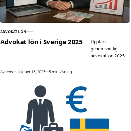
ADVOKAT LÖN
KATEGORI
Advokat lön i Sverige 2025
Upptäck
genomsnittlig
advokat lön 2025:
66 000 kr/månad.
Få tips på hur
Publicerad
Av:
Jens
oktober 15, 2025
5 min läsning
erfarenhet,
specialisering och
förhandling
påverkar din
inkomst som
advokat i Sverige.