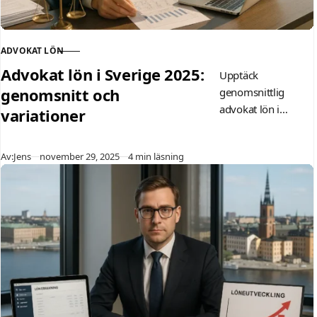
ADVOKAT LÖN
KATEGORI
Advokat lön i Sverige 2025:
Upptäck
genomsnitt och
genomsnittlig
advokat lön i
variationer
Sverige 2025 –
cirka 66 000
Publicerad
Av:
Jens
november 29, 2025
4 min läsning
kr/månad. Se
variationer efter
erfarenhet, region
som Stockholm,
efter skatt och
trender. Guiden ger
konkreta siffror för
nyexaminerade och
erfarna.