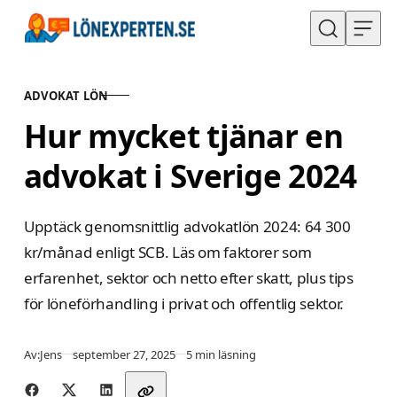
Hoppa till innehåll
ADVOKAT LÖN
KATEGORI
Hur mycket tjänar en
advokat i Sverige 2024
Upptäck genomsnittlig advokatlön 2024: 64 300
kr/månad enligt SCB. Läs om faktorer som
erfarenhet, sektor och netto efter skatt, plus tips
för löneförhandling i privat och offentlig sektor.
Publicerad
Av:
Jens
september 27, 2025
5 min läsning
Dela med vänner