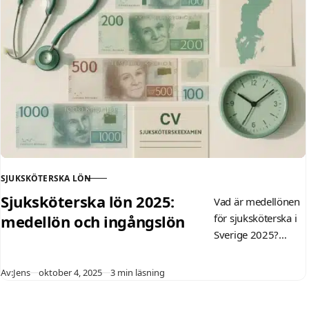
som IVA, regionala
skillnader och tips
för att maximera
din lön genom
förhandling och
utbildning.
SJUKSKÖTERSKA LÖN
KATEGORI
Sjuksköterska lön 2025:
Vad är medellönen
medellön och ingångslön
för sjuksköterska i
Sverige 2025?
Upptäck 43 900
kr/mån, ingångslön
Publicerad
Av:
Jens
oktober 4, 2025
3 min läsning
för nyexaminerade,
specialiteter som