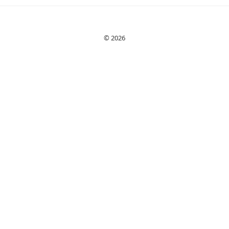
IVA och tips för
högre lön genom
förhandling och
© 2026
bemanning.