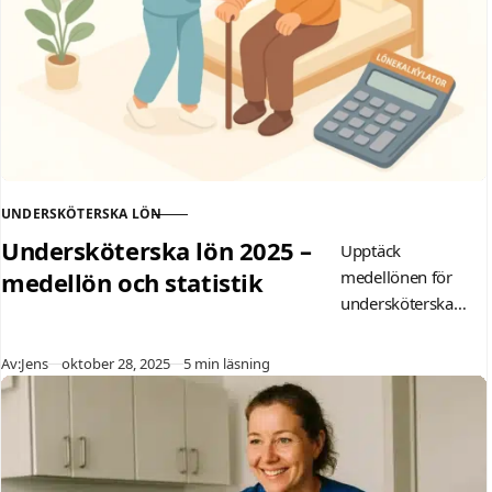
UNDERSKÖTERSKA LÖN
KATEGORI
Undersköterska lön 2025 –
Upptäck
medellön och statistik
medellönen för
undersköterska
2025: 33 100
kr/mån före skatt.
Publicerad
Av:
Jens
oktober 28, 2025
5 min läsning
Läs om faktorer
som erfarenhet,
sektor och region
som påverkar din
lön inom vård och