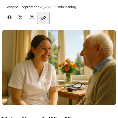
Publicerad
Av:
Jens
september 26, 2025
5 min läsning
Dela med vänner