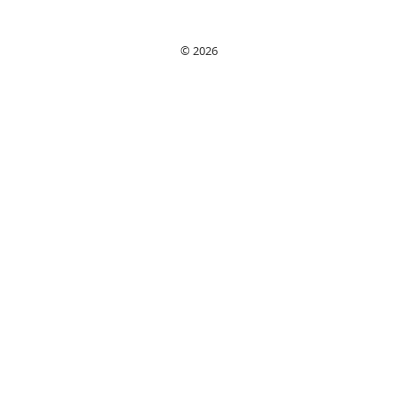
och privat, plus tips
för högre lön och
© 2026
netto efter skatt.