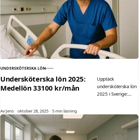
omsorg, plus tips
för förhandling.
UNDERSKÖTERSKA LÖN
KATEGORI
Undersköterska lön 2025:
Upptäck
Medellön 33100 kr/mån
undersköterska lön
2025 i Sverige:
Genomsnitt 33 100
kr/månad enligt
Publicerad
Av:
Jens
oktober 28, 2025
5 min läsning
SCB och
Kommunal. Läs om
faktorer som
erfarenhet, region,