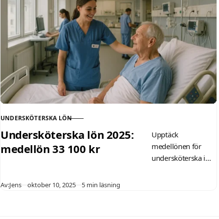
ob-tillägg och tips
för att maximera
din inkomst i
vårdsektorn.
UNDERSKÖTERSKA LÖN
KATEGORI
Undersköterska lön 2025:
Upptäck
medellön 33 100 kr
medellönen för
undersköterska i
Sverige 2025: 33
100 kr/månad
Publicerad
Av:
Jens
oktober 10, 2025
5 min läsning
enligt SCB. Jämför
med 2024, sektorer
som kommunal